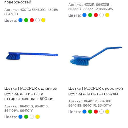
поверхностей
Артикул: 4332R; 864331B;
864331Y; 864331G; 864331W
Артикул: 4301G; 864301G; 4301B;
864301B
Цвета:
Цвета:
Щетка HACCPER с длинной
Щетка HACCPER с короткой
ручкой, для мытья и
ручкой для мытья посуды
оттирки, жесткая, 500 мм
Артикул: 864011Y; 864011B;
864011G; 864011R; 864011W
Артикул: 864101G; 864101B;
864101W; 864101Y
Цвета:
Цвета: