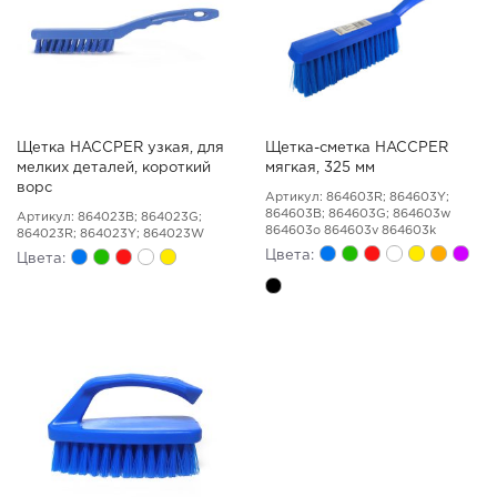
Щетка HACCPER узкая, для
Щетка-сметка HACCPER
мелких деталей, короткий
мягкая, 325 мм
ворс
Артикул: 864603R; 864603Y;
864603B; 864603G; 864603w
Артикул: 864023B; 864023G;
864603o 864603v 864603k
864023R; 864023Y; 864023W
Цвета:
Цвета: