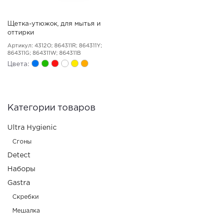
Щетка-утюжок, для мытья и
оттирки
Артикул: 4312O; 864311R; 864311Y;
864311G; 864311W; 864311B
Цвета:
Категории товаров
Ultra Hygienic
Сгоны
Detect
Наборы
Gastra
Скребки
Мешалка