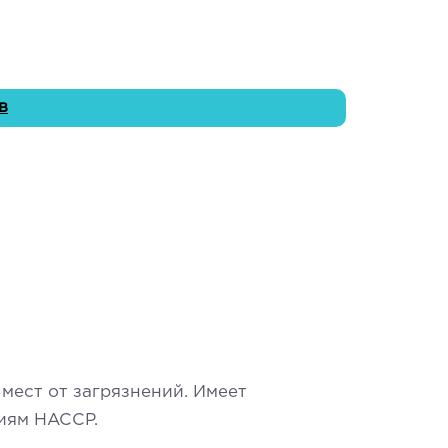
в
мест от загрязнений. Имеет
иям HACCP.