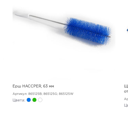
Ерш HACCPER, 63 мм
Щ
о
Артикул: 865125B; 865125G; 865125W
Ар
Цвета:
Ц