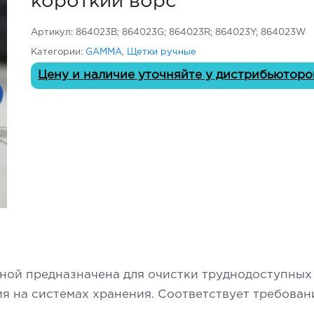
короткий ворс
Артикул:
864023B; 864023G; 864023R; 864023Y; 864023W
Категории:
GAMMA
,
Щетки ручные
Цену и наличие уточняйте у дистрибьюторо
ой предназначена для очистки труднодоступных 
я на системах хранения. Соответствует требован