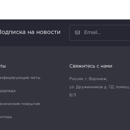
Подписка на новости
ты
Свяжитесь с нами
инфицирующие маты
Россия, г. Воронеж,
ул. Дружинников д. 7Д, помещ.
цодежда
8/3
енические покрытия
ентарь