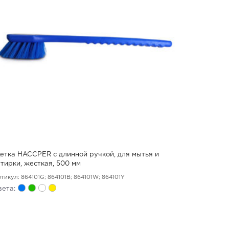
етка HACCPER с длинной ручкой, для мытья и
ттирки, жесткая, 500 мм
тикул: 864101G; 864101B; 864101W; 864101Y
вета: