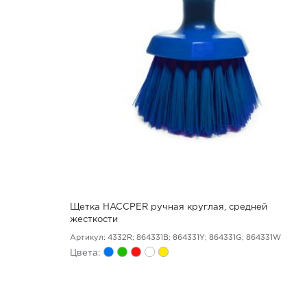
Щетка HACCPER ручная круглая, средней
жесткости
Артикул: 4332R; 864331B; 864331Y; 864331G; 864331W
Цвета: