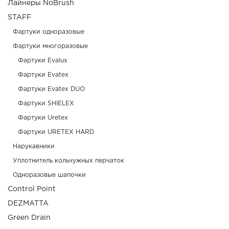
Лайнеры NoBrush
STAFF
Фартуки одноразовые
Фартуки многоразовые
Фартуки Evalux
Фартуки Evatex
Фартуки Evatex DUO
Фартуки SHIELEX
Фартуки Uretex
Фартуки URETEX HARD
Нарукавники
Уплотнитель кольчужных перчаток
Одноразовые шапочки
Control Point
DEZMATTA
Green Drain