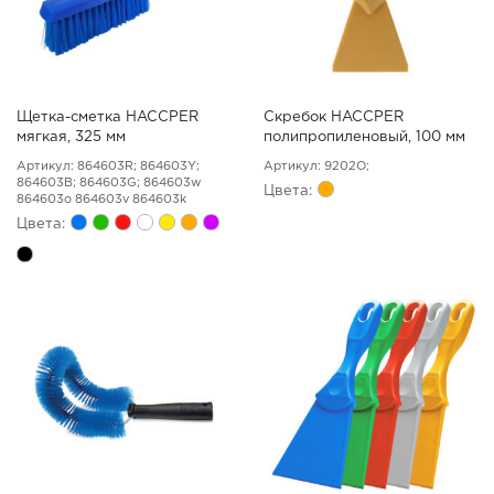
Щетка-сметка HACCPER
Скребок HACCPER
мягкая, 325 мм
полипропиленовый, 100 мм
Артикул: 864603R; 864603Y;
Артикул: 9202O;
864603B; 864603G; 864603w
Цвета:
864603o 864603v 864603k
Цвета: