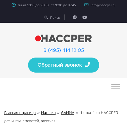
пн-чт 9:00 до 18:00, пт 9:00 до 16:45
info@haccper.ru
Поиск
8 (495) 414 12 05
Обратный звонок
»
»
»
Главная страница
Магазин
GAMMA
Щетка-ёрш HACCPER
для мытья емкостей, жесткая