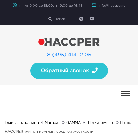
пн-чт 9:00 до 18:00, пт 9:00 до 16:45
info@haccper.ru
Поиск
8 (495) 414 12 05
Обратный звонок
»
»
»
»
Главная страница
Магазин
GAMMA
Щетки ручные
Щетка
HACCPER ручная круглая, средней жесткости