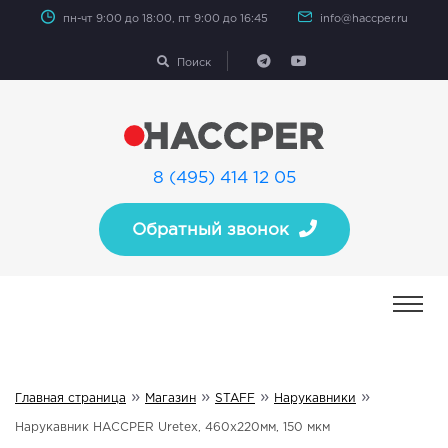
пн-чт 9:00 до 18:00, пт 9:00 до 16:45
info@haccper.ru
Поиск
8 (495) 414 12 05
Обратный звонок
»
»
»
»
Главная страница
Магазин
STAFF
Нарукавники
Нарукавник HACCPER Uretex, 460х220мм, 150 мкм