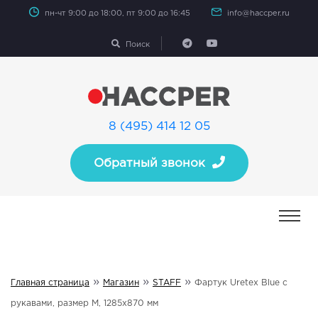
пн-чт 9:00 до 18:00, пт 9:00 до 16:45
info@haccper.ru
Поиск
8 (495) 414 12 05
Обратный звонок
»
»
»
Главная страница
Магазин
STAFF
Фартук Uretex Blue с
рукавами, размер M, 1285х870 мм