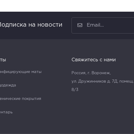
Подписка на новости
ты
Свяжитесь с нами
инфицирующие маты
Россия, г. Воронеж,
ул. Дружинников д. 7Д, помещ.
цодежда
8/3
енические покрытия
ентарь