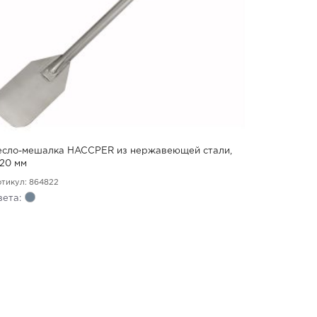
есло-мешалка HACCPER из нержавеющей стали,
220 мм
тикул: 864822
вета: