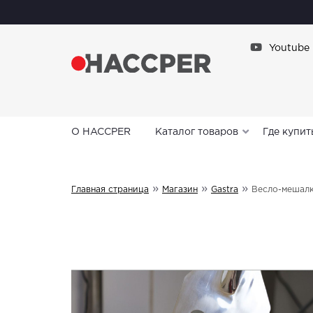
Youtube
О HACCPER
Каталог товаров
Где купит
»
»
»
Главная страница
Магазин
Gastra
Весло-мешалк