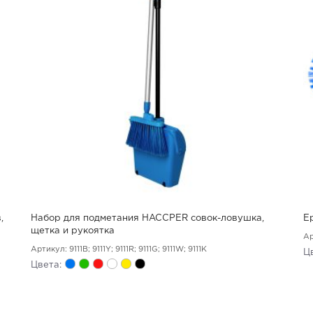
,
Набор для подметания HACCPER совок-ловушка,
Е
щетка и рукоятка
Ар
Артикул: 9111B; 9111Y; 9111R; 9111G; 9111W; 9111K
Ц
Цвета: