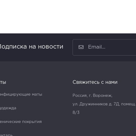
Подписка на новости
ты
Свяжитесь с нами
инфицирующие маты
Россия, г. Воронеж,
ул. Дружинников д. 7Д, помещ.
цодежда
8/3
енические покрытия
ентарь