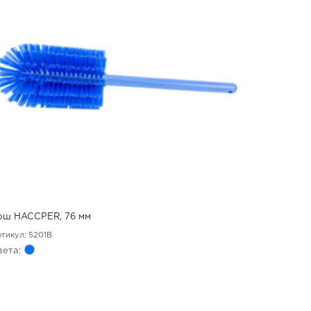
рш HACCPER, 76 мм
тикул: 5201B
вета: