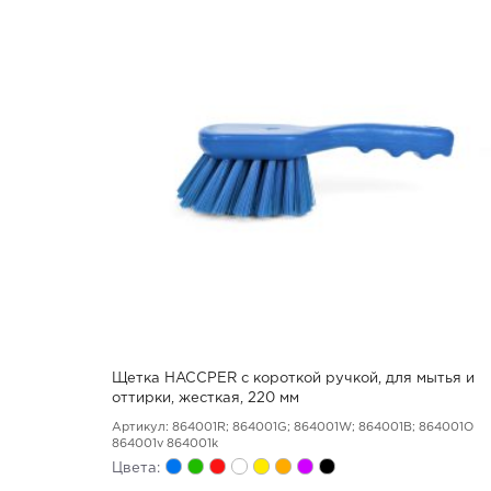
Щетка HACCPER с короткой ручкой, для мытья и
оттирки, жесткая, 220 мм
Артикул: 864001R; 864001G; 864001W; 864001B; 864001O
864001v 864001k
Цвета: