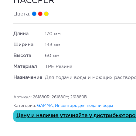
HACCPER
Цвета:
Длина
170 мм
Ширина
143 мм
Высота
60 мм
Материал
TPE Резина
Назначение
Для подачи воды и моющих раствор
Артикул:
261880R; 261880Y; 261880B
Категории:
GAMMA
,
Инвентарь для подачи воды
Цену и наличие уточняйте у дистрибьюторо