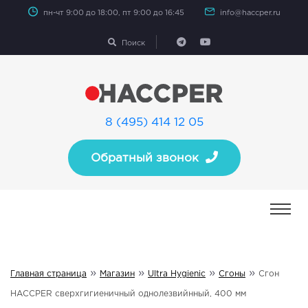
пн-чт 9:00 до 18:00, пт 9:00 до 16:45
info@haccper.ru
Поиск
8 (495) 414 12 05
Обратный звонок
»
»
»
»
Главная страница
Магазин
Ultra Hygienic
Сгоны
Сгон
HACCPER сверхгигиеничный однолезвийнный, 400 мм