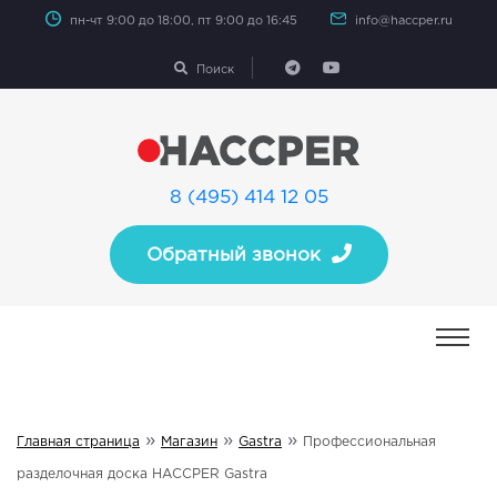
пн-чт 9:00 до 18:00, пт 9:00 до 16:45
info@haccper.ru
Поиск
8 (495) 414 12 05
Обратный звонок
»
»
»
Главная страница
Магазин
Gastra
Профессиональная
разделочная доска HACCPER Gastra