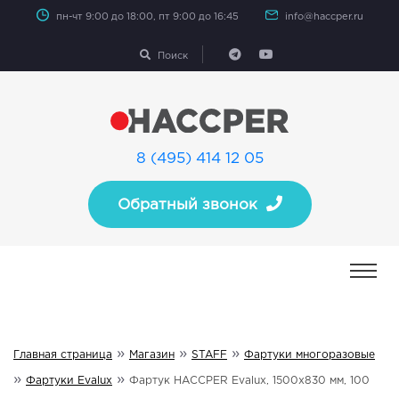
пн-чт 9:00 до 18:00, пт 9:00 до 16:45
info@haccper.ru
Поиск
8 (495) 414 12 05
Обратный звонок
»
»
»
Главная страница
Магазин
STAFF
Фартуки многоразовые
»
»
Фартуки Evalux
Фартук HACCPER Evalux, 1500х830 мм, 100