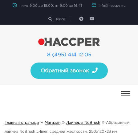
пн-чт 9:00 до 18:00, пт 9:00 до 16:45
info@haccper.ru
Поиск
8 (495) 414 12 05
Обратный звонок
»
»
»
Главная страница
Магазин
Лайнеры NoBrush
Абразивный
лайнер NoBrush L-liner, средней жесткости, 250х120х23 мм